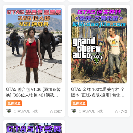
GTA5 整合包 v1.36 [添加＆替
GTA5 金牌 100%通关存档 全
换] [326位人物包 421辆载具
版本 [正版-盗版-通用] 包含抢
包] 覆盖版【37.8GB】
劫任务载具 附-安装教程
免费资源
免费资源
【17.0MB】
GTA5MOD下载
GTA5MOD下载
3087
4743