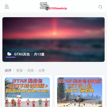
GTA5其他
共13篇
排序
更新
浏览
点赞