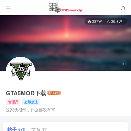
387W+
39.3W+
GTA5MOD下载
管理员
超级版主
这家伙很懒，什么都没有写...
帖子
570
文章
97