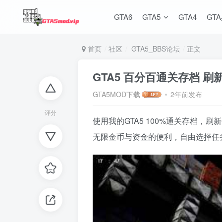
GTA6
GTA5
GTA4
GT
首页
社区
GTA5_BBS论坛
正文
GTA5 百分百通关存档 
GTA5MOD下载
2年前发布
评分
使用我的GTA5 100%通关存档
无限金币与资金的便利，自由选择任