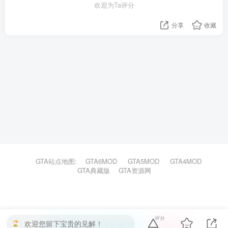
欢迎为Ta评分
分享
收藏
GTA站点地图:
GTA6MOD
GTA5MOD
GTA4MOD
GTA典藏版
GTA资源网
评分
欢迎您留下宝贵的见解！
本站主题由Zibll子比主题强力驱动
联系作者