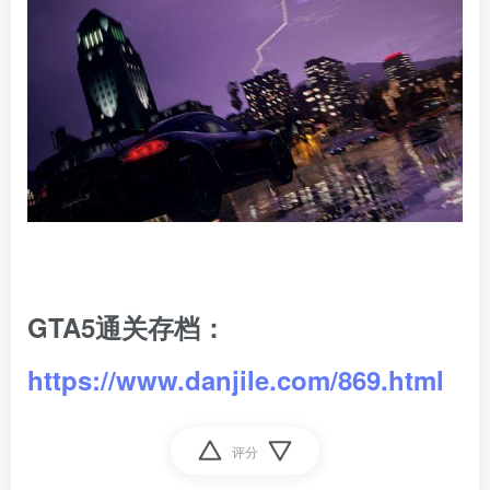
GTA5通关存档：
https://www.danjile.com/869.html
评分