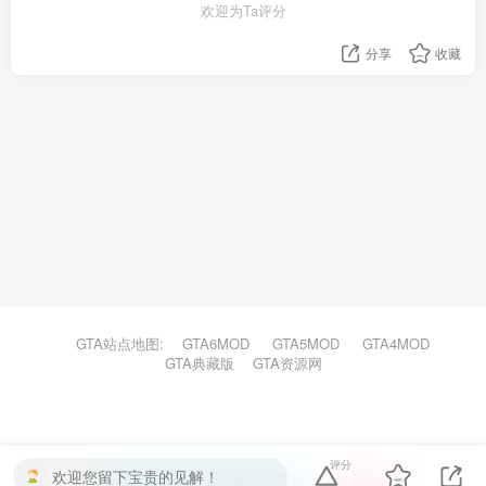
欢迎为Ta评分
分享
收藏
GTA站点地图:
GTA6MOD
GTA5MOD
GTA4MOD
GTA典藏版
GTA资源网
评分
欢迎您留下宝贵的见解！
本站主题由Zibll子比主题强力驱动
联系作者