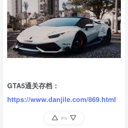
GTA5通关存档：
https://www.danjile.com/869.html
评分