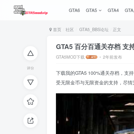
GTA6
GTA5
GTA4
GT
首页
社区
GTA5_BBS论坛
正文
GTA5 百分百通关存档 
GTA5MOD下载
2年前发布
评分
下载我的GTA5 100%通关存档
受无限金币与无限资金的支持，尽情