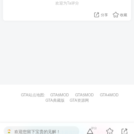
欢迎为Ta评分
分享
收藏
GTA站点地图:
GTA6MOD
GTA5MOD
GTA4MOD
GTA典藏版
GTA资源网
评分
欢迎您留下宝贵的见解！
本站主题由Zibll子比主题强力驱动
联系作者