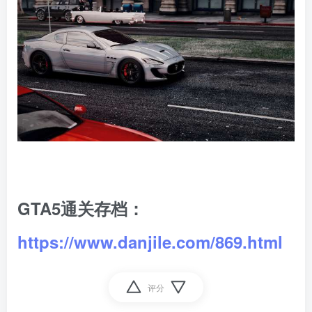
GTA5通关存档：
https://www.danjile.com/869.html
评分