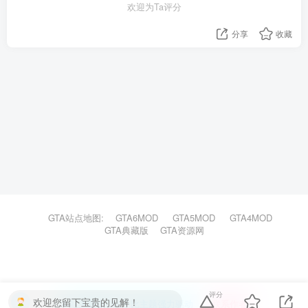
欢迎为Ta评分
分享
收藏
GTA站点地图:
GTA6MOD
GTA5MOD
GTA4MOD
GTA典藏版
GTA资源网
评分
欢迎您留下宝贵的见解！
本站主题由Zibll子比主题强力驱动
联系作者