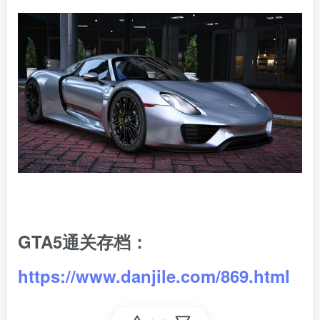
GTA5通关存档：
https://www.danjile.com/869.html