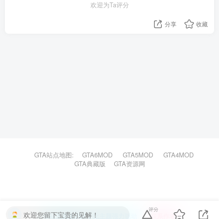
欢迎为Ta评分
分享
收藏
GTA站点地图:
GTA6MOD
GTA5MOD
GTA4MOD
GTA典藏版
GTA资源网
评分
欢迎您留下宝贵的见解！
本站主题由Zibll子比主题强力驱动
联系作者