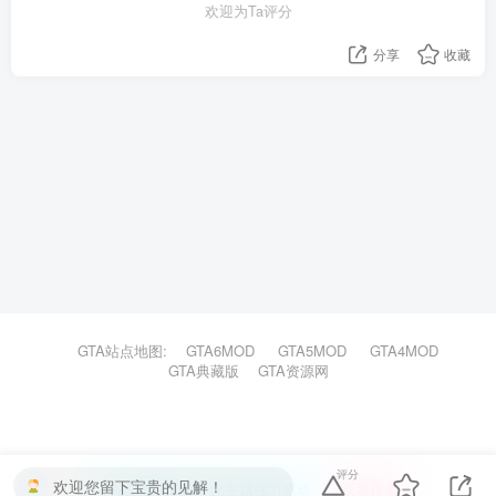
欢迎为Ta评分
分享
收藏
GTA站点地图:
GTA6MOD
GTA5MOD
GTA4MOD
GTA典藏版
GTA资源网
评分
欢迎您留下宝贵的见解！
本站主题由Zibll子比主题强力驱动
联系作者