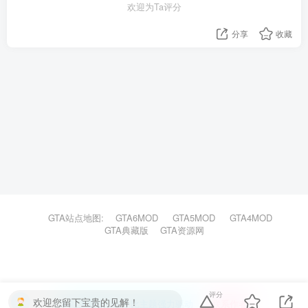
欢迎为Ta评分
分享
收藏
GTA站点地图:
GTA6MOD
GTA5MOD
GTA4MOD
GTA典藏版
GTA资源网
评分
欢迎您留下宝贵的见解！
本站主题由Zibll子比主题强力驱动
联系作者