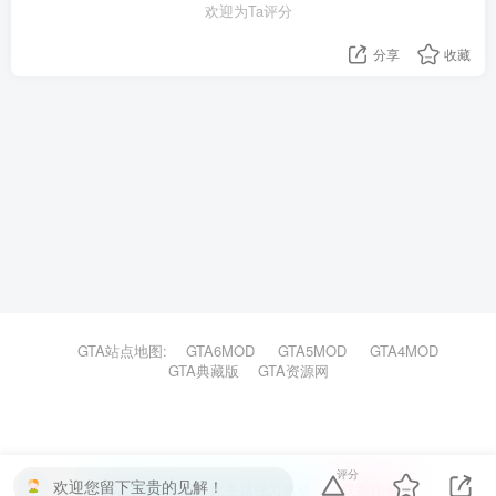
欢迎为Ta评分
分享
收藏
GTA站点地图:
GTA6MOD
GTA5MOD
GTA4MOD
GTA典藏版
GTA资源网
评分
欢迎您留下宝贵的见解！
本站主题由Zibll子比主题强力驱动
联系作者