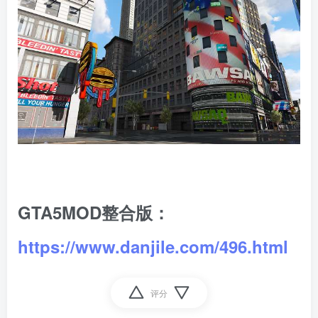
GTA5MOD整合版：
https://www.danjile.com/496.html
评分