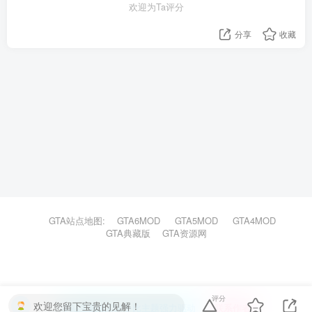
欢迎为Ta评分
分享
收藏
GTA站点地图:
GTA6MOD
GTA5MOD
GTA4MOD
GTA典藏版
GTA资源网
评分
欢迎您留下宝贵的见解！
本站主题由Zibll子比主题强力驱动
联系作者