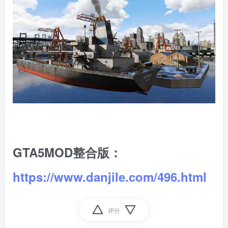
GTA5MOD整合版：
https://www.danjile.com/496.html
评分