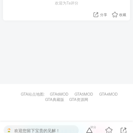
欢迎为Ta评分
分享
收藏
GTA站点地图:
GTA6MOD
GTA5MOD
GTA4MOD
GTA典藏版
GTA资源网
评分
欢迎您留下宝贵的见解！
本站主题由Zibll子比主题强力驱动
联系作者