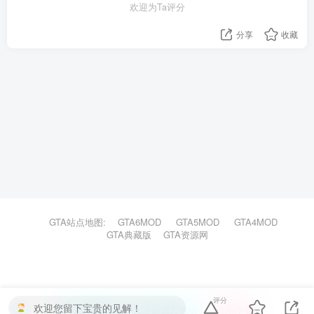
欢迎为Ta评分
分享
收藏
GTA站点地图:
GTA6MOD
GTA5MOD
GTA4MOD
GTA典藏版
GTA资源网
评分
欢迎您留下宝贵的见解！
本站主题由Zibll子比主题强力驱动
联系作者