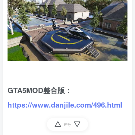
GTA5MOD整合版：
https://www.danjile.com/496.html
评分