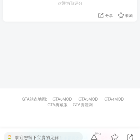
欢迎为Ta评分
分享
收藏
GTA站点地图:
GTA6MOD
GTA5MOD
GTA4MOD
GTA典藏版
GTA资源网
评分
欢迎您留下宝贵的见解！
本站主题由Zibll子比主题强力驱动
联系作者