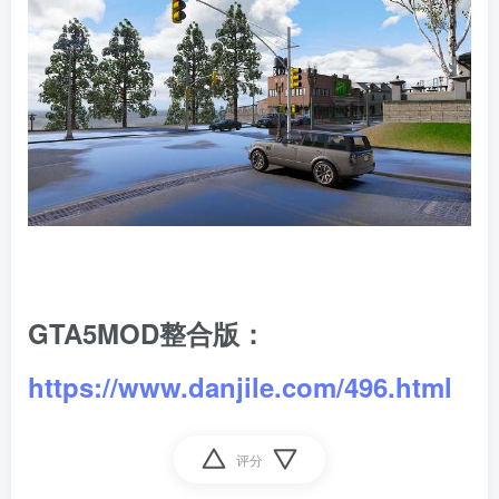
GTA5MOD整合版：
https://www.danjile.com/496.html
评分