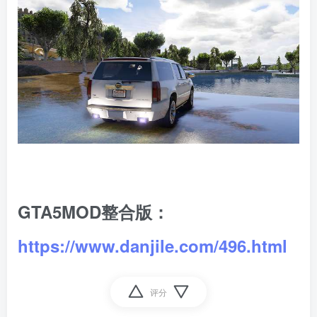
GTA5MOD整合版：
https://www.danjile.com/496.html
评分