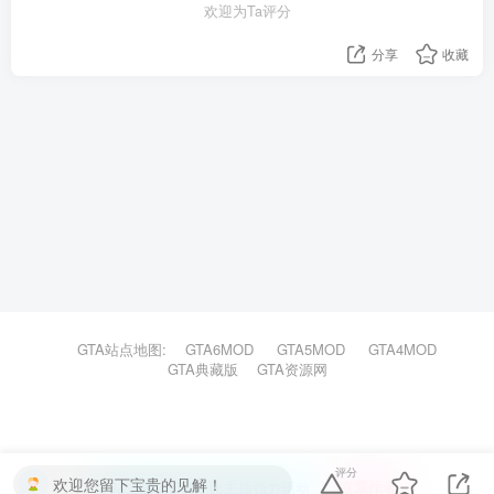
欢迎为Ta评分
分享
收藏
GTA站点地图:
GTA6MOD
GTA5MOD
GTA4MOD
GTA典藏版
GTA资源网
评分
欢迎您留下宝贵的见解！
本站主题由Zibll子比主题强力驱动
联系作者