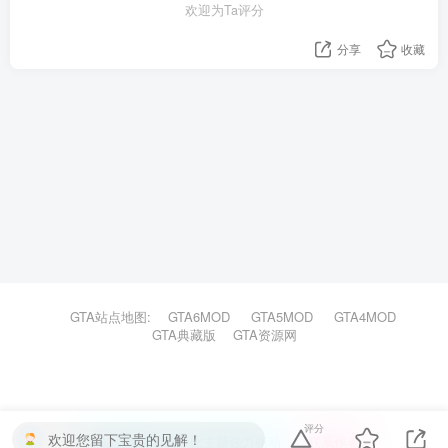
欢迎为Ta评分
分享
收藏
GTA站点地图:
GTA6MOD
GTA5MOD
GTA4MOD
GTA典藏版
GTA资源网
评分
欢迎您留下宝贵的见解！
本站主题由Zibll子比主题强力驱动
联系作者