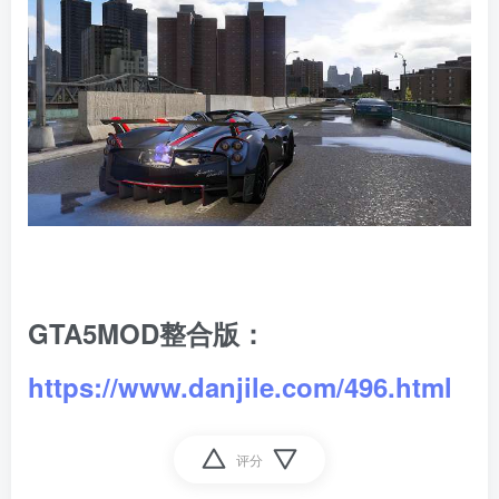
GTA5MOD整合版：
https://www.danjile.com/496.html
评分