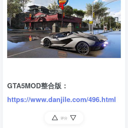
GTA5MOD整合版：
https://www.danjile.com/496.html
评分