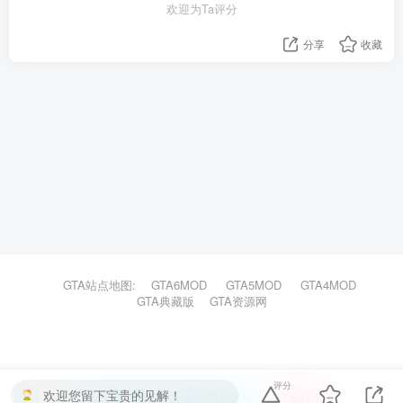
欢迎为Ta评分
分享
收藏
GTA站点地图:
GTA6MOD
GTA5MOD
GTA4MOD
GTA典藏版
GTA资源网
评分
欢迎您留下宝贵的见解！
本站主题由Zibll子比主题强力驱动
联系作者