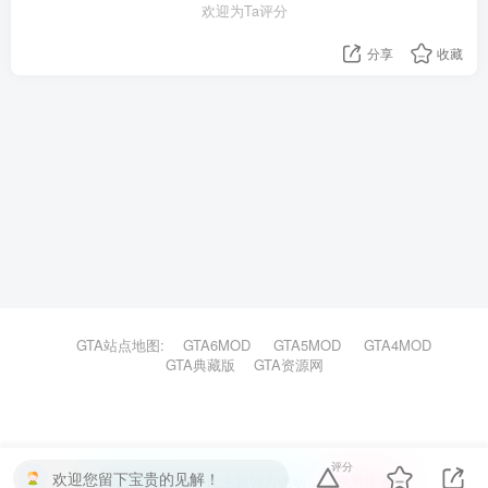
欢迎为Ta评分
分享
收藏
GTA站点地图:
GTA6MOD
GTA5MOD
GTA4MOD
GTA典藏版
GTA资源网
评分
欢迎您留下宝贵的见解！
本站主题由Zibll子比主题强力驱动
联系作者