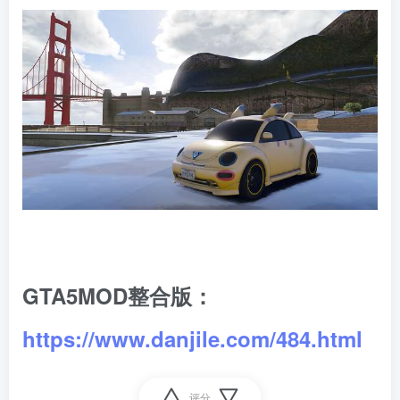
GTA5MOD整合版：
https://www.danjile.com/484.html
评分