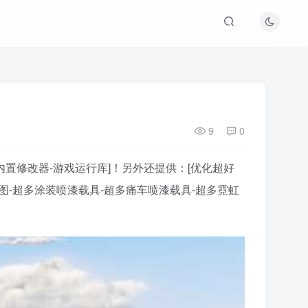
9
0
档-内置修改器-游戏运行库]！另外还提供：[优化超好
地图-超多涂装喷漆载具-超多痛车喷漆载具-超多霓虹