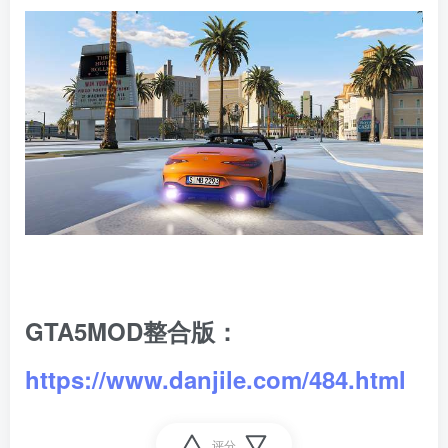
GTA5MOD整合版：
https://www.danjile.com/484.html
评分