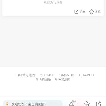
欢迎为Ta评分
分享
收藏
GTA站点地图:
GTA6MOD
GTA5MOD
GTA4MOD
GTA典藏版
GTA资源网
评分
欢迎您留下宝贵的见解！
本站主题由Zibll子比主题强力驱动
联系作者