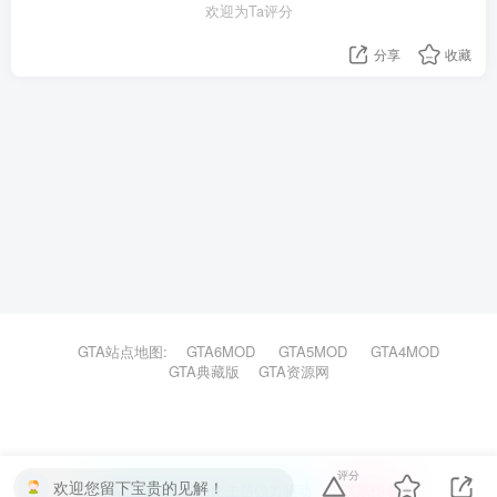
欢迎为Ta评分
分享
收藏
GTA站点地图:
GTA6MOD
GTA5MOD
GTA4MOD
GTA典藏版
GTA资源网
评分
欢迎您留下宝贵的见解！
本站主题由Zibll子比主题强力驱动
联系作者