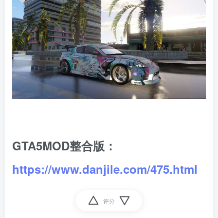
GTA5MOD整合版：
https://www.danjile.com/475.html
评分