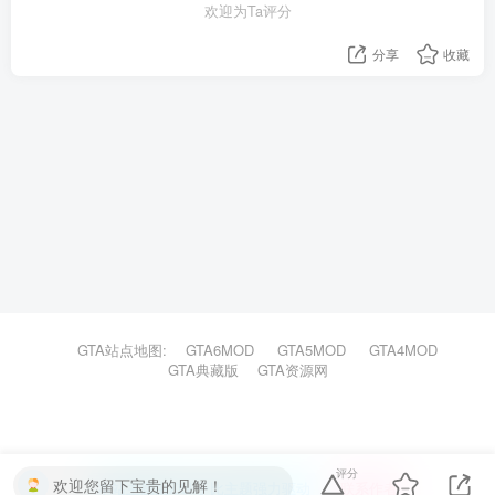
欢迎为Ta评分
分享
收藏
GTA站点地图:
GTA6MOD
GTA5MOD
GTA4MOD
GTA典藏版
GTA资源网
评分
欢迎您留下宝贵的见解！
本站主题由Zibll子比主题强力驱动
联系作者