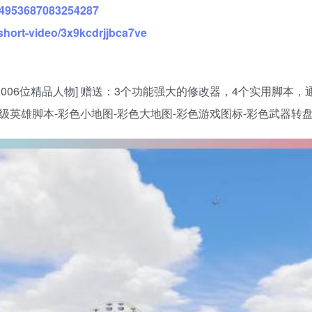
234953687083254287
short-video/3x9kcdrjjbca7ve
载具 1006位精品人物] 赠送：3个功能强大的修改器，4个实用脚
级英雄脚本-彩色小地图-彩色大地图-彩色游戏图标-彩色武器转盘