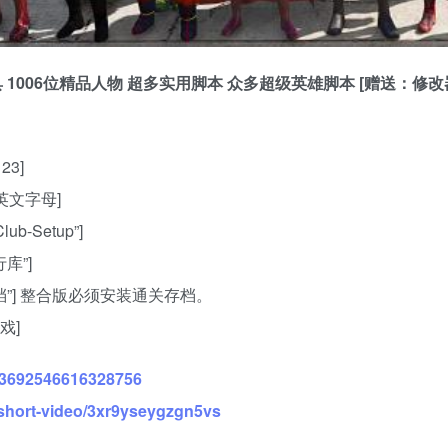
实载具 1006位精品人物 超多实用脚本 众多超级英雄脚本 [赠送：修改
3]
英文字母]
b-Setup”]
库”]
存档”] 整合版必须安装通关存档。
戏]
343692546616328756
short-video/3xr9yseygzgn5vs