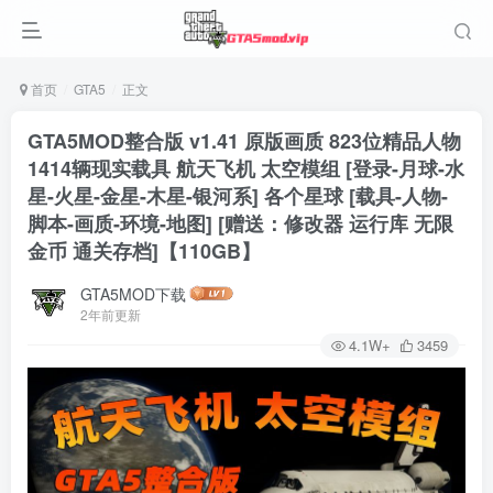
首页
GTA5
正文
GTA5MOD整合版 v1.41 原版画质 823位精品人物
1414辆现实载具 航天飞机 太空模组 [登录-月球-水
星-火星-金星-木星-银河系] 各个星球 [载具-人物-
脚本-画质-环境-地图] [赠送：修改器 运行库 无限
金币 通关存档]【110GB】
GTA5MOD下载
2年前更新
4.1W+
3459