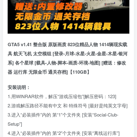
GTA5 v1.41 整合版 原版画质 823位精品人物 1414辆现实载
具 航天飞机 太空模组 [登录-月球-水星-火星-金星-木星-银河
系] 各个星球 [载具-人物-脚本-画质-环境-地图] [赠送：修改
器 运行库 无限金币 通关存档]【110GB】
安装说明：
1.用WINRAR软件，解压“游戏压缩包”[解压密码：123]
2.游戏解压路径不能有中文 和 特殊符号 [最好是纯英文字母]
3.进入“必装插件”内的 第“1”个文件夹 [安装“Social-Club-
Setup”]
4.进入“必装插件”内的 第“2”个文件夹 [安装“离线运行库”]