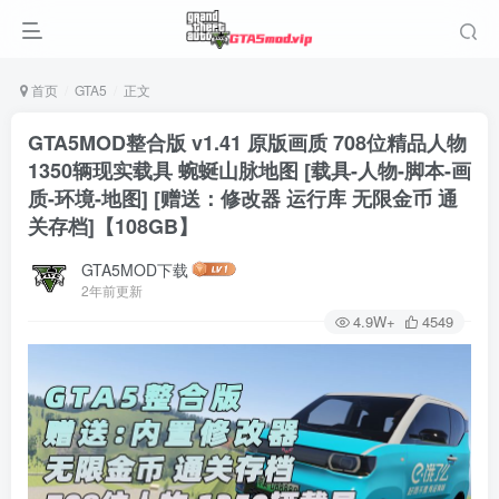
首页
GTA5
正文
GTA5MOD整合版 v1.41 原版画质 708位精品人物
1350辆现实载具 蜿蜒山脉地图 [载具-人物-脚本-画
质-环境-地图] [赠送：修改器 运行库 无限金币 通
关存档]【108GB】
GTA5MOD下载
2年前更新
4.9W+
4549