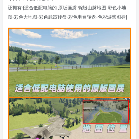
还拥有:[适合低配电脑的 原版画质-蜿蜒山脉地图-彩色小地
图-彩色大地图-彩色武器转盘-彩色电台转盘-色彩游戏图标]