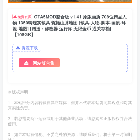
GTA5MOD整合版 v1.41 原版画质 708位精品人
免费资源
物 1350辆现实载具 蜿蜒山脉地图 [载具-人物-脚本-画质-环
境-地图] [赠送：修改器 运行库 无限金币 通关存档]
【108GB】
资源下载
网站版合集
©
版权声明
1．本站部分内容转载自其它媒体，但并不代表本站赞同其观点和对其
真实性负责。
2．若您需要商业运营或用于其他商业活动，请您购买正版授权并合法
使用。
3．如果本站有侵犯、不妥之处的资源，请联系我们。将会第一时间删
除！