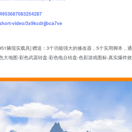
234953687083254287
short-video/3x9kcdrjjbca7ve
物，951辆现实载具] 赠送：3个功能强大的修改器，5个实用脚本
彩色大地图-彩色武器转盘-彩色电台转盘-色彩游戏图标-真实爆炸