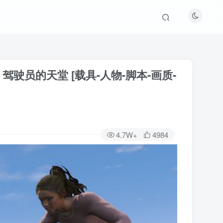
图 驾驶员的天堂 [载具-人物-脚本-画质-
4.7W+
4984