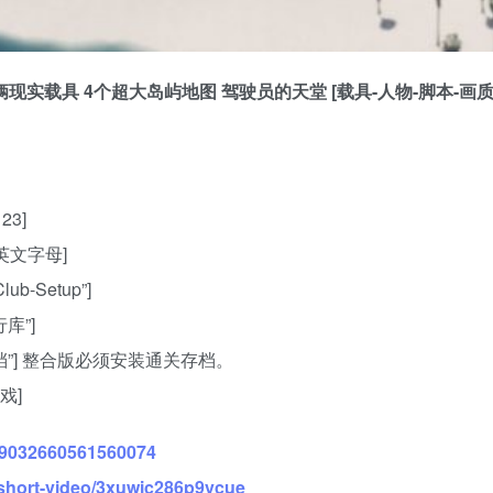
 951辆现实载具 4个超大岛屿地图 驾驶员的天堂 [载具-人物-脚本-画
3]
英文字母]
b-Setup”]
库”]
存档”] 整合版必须安装通关存档。
戏]
309032660561560074
short-video/3xuwic286p9vcue