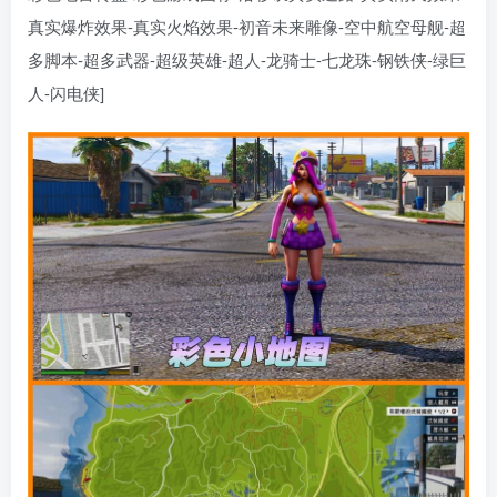
真实爆炸效果-真实火焰效果-初音未来雕像-空中航空母舰-超
多脚本-超多武器-超级英雄-超人-龙骑士-七龙珠-钢铁侠-绿巨
人-闪电侠]