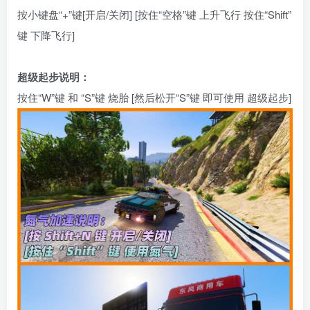
按小键盘“+”键[开启/关闭] [按住“空格”键 上升飞行 按住“Shift”
键 下降飞行]
超级起步说明：
按住“W”键 和 “S”键 烧胎 [然后松开“S”键 即可使用 超级起步]