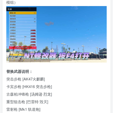
模组）
替换武器说明：
突击步枪 [AK47火麒麟]
卡宾步枪 [HK416 突击步枪]
古森柏冲锋枪 [汤姆逊 烈龙]
重型狙击枪 [巴雷特 毁灭]
雷射枪 [Mk1 轨道炮]