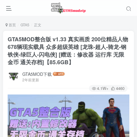
首页
GTA5
正文
GTA5MOD整合版 v1.33 真实画质 200位精品人物
678辆现实载具 众多超级英雄 [龙珠-超人-骑龙-钢
铁侠-绿巨人-闪电侠] [赠送：修改器 运行库 无限
金币 通关存档]【85.6GB】
GTA5MOD下载
2年前更新
4.1W+
4460