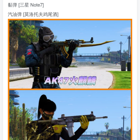
黏弹 [三星 Note7]
汽油弹 [莫洛托夫鸡尾酒]