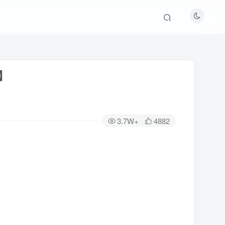
B】
3.7W+
4882