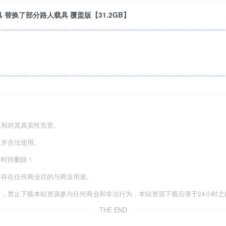
辆载具 替换了部分路人载具 覆盖版【31.2GB】
点和对其真实性负责。
权并合法使用。
一时间删除！
不存在任何商业目的与商业用途。
有，禁止下载本站资源参与任何商业和非法行为，本站资源下载后请于24小时之
THE END