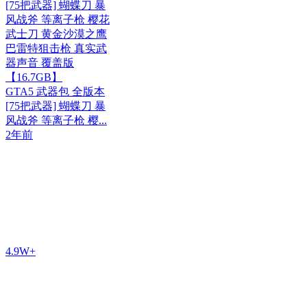
[75把武器] 蝴蝶刀 暴
风战斧 等离子枪 樱花
武士刀 黄金沙漠之鹰
巴雷特狙击枪 真实武
器声音 覆盖版
【16.7GB】
GTA5 武器包 全版本
[75把武器] 蝴蝶刀 暴
风战斧 等离子枪 樱...
2年前
4.9W+