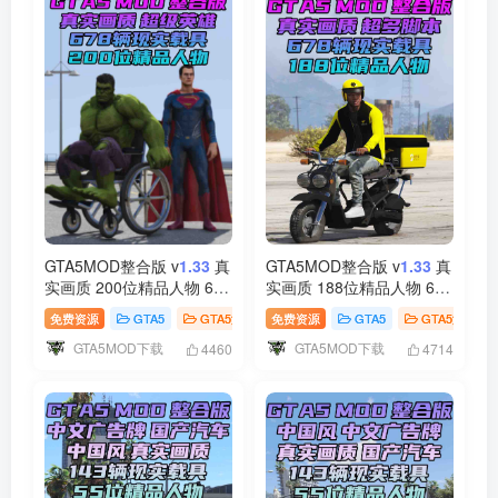
GTA5MOD整合版 v
1.33
真
GTA5MOD整合版 v
1.33
真
实画质 200位精品人物 678
实画质 188位精品人物 678
辆现实载具 众多超级英雄
辆现实载具 [载具-人物-武
免费资源
GTA5
GTA5游戏
免费资源
GTA5
GTA5游戏
[龙珠-超人-骑龙-钢铁侠-绿
器-脚本-画质-环境-道路-地
GTA5MOD下载
GTA5MOD下载
巨人-闪电侠] [赠送：修改
图] [赠送：修改器 运行库
4460
4714
器 运行库 无限金币 通关存
无限金币 通关存档]
档]【85.6GB】
【85.6GB】