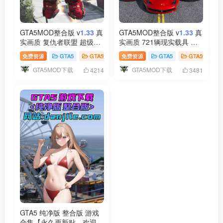
GTA5MOD整合版 v
1.33
真
GTA5MOD整合版 v
1.33
真
实画质 复仇者联盟 超级英
实画质 721辆现实载具 替
雄版 众多实用脚本 [赠送：
换了超多路人载具 众多实
免费资源
GTA5
GTA5游戏
免费资源
GTA5
GTA5游戏
修改器 运行库 无限金币 通
用脚本 [赠送：修改器 运行
GTA5MOD下载
GTA5MOD下载
关存档]【73.2GB】
库 无限金币 通关存档]
4214
3481
【77.4GB】
GTA5 纯净版 整合版 游戏
合集【永久更新贴，欢迎大