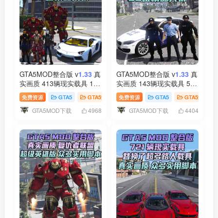
GTA5MOD整合版 v
1.33
真
GTA5MOD整合版 v
1.33
真
实画质 413辆现实载具 122
实画质 143辆现实载具 55
位精品人物 复仇者联盟 超
位精品人物 中国风 中文广
免费资源
GTA5
GTA5游戏
免费资源
GTA5
GTA5游戏
级英雄版 众多实用脚本 [赠
告牌 国产汽车 人物皮肤
GTA5MOD下载
GTA5MOD下载
送：修改器 运行库 无限金
[赠送：修改器 运行库 无限
4968
4404
币 通关存档]【81.6GB】
金币 通关存档]【76.7GB】