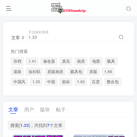
开启精彩搜索
文章
热门搜索
存档
1.41
修改器
真实
画质
地图
载具
道路
洛杉矶
原版画质
载具包
原版
1.69
中国风
1.33
中国
鼠标
1.63
百度
整合包
文章
用户
版块
帖子
搜索[
1.33
]，共找到
7
个文章